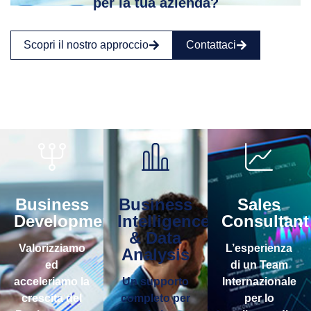
per la tua azienda?
Scopri il nostro approccio
Contattaci
Business
Business
Sales
Development
Intelligence
Consultant
& Data
Valorizziamo
L’esperienza
Analysis
ed
di un Team
acceleriamo la
Un supporto
Internazionale
crescita del
completo per
per lo