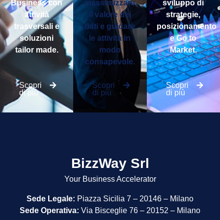
Business con
massimizzare
sviluppo di
attività
il valore dei
strategie,
trasversali e
dati e guidare
posizionamento
soluzioni
le attività in
e Go to
tailor made.
modo
Market.
consapevole.
Scopri
Scopri
Scopri
di più
di più
di più
BizzWay Srl
Your Business Accelerator
Sede Legale:
Piazza Sicilia 7 – 20146 – Milano
Sede Operativa:
Via Bisceglie 76 – 20152 – Milano