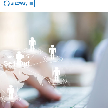
Home
.
Sell-Out
Sell-Out