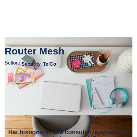
Router Mesh
Settore:
Security
,
TelCo
Hai bisogno di una consulenza strategica