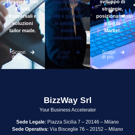
Business con
massimizzare
sviluppo di
attività
il valore dei
strategie,
trasversali e
dati e guidare
posizionamento
soluzioni
le attività in
e Go to
tailor made.
modo
Market.
consapevole.
Scopri
Scopri
Scopri
di più
di più
di più
BizzWay Srl
Your Business Accelerator
Sede Legale:
Piazza Sicilia 7 – 20146 – Milano
Sede Operativa:
Via Bisceglie 76 – 20152 – Milano