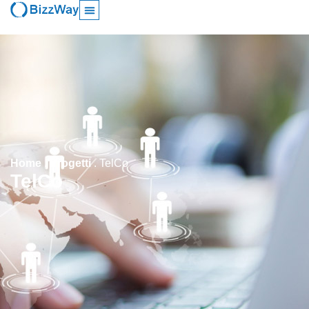
Home
.
Progetti
.
TelCo
TelCo