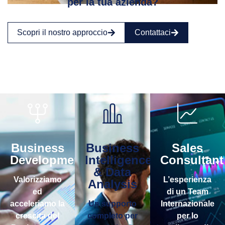
per la tua azienda?
Scopri il nostro approccio
Contattaci
Business
Business
Sales
Development
Intelligence
Consultant
& Data
Valorizziamo
L’esperienza
Analysis
ed
di un Team
acceleriamo la
Un supporto
Internazionale
crescita del
completo per
per lo