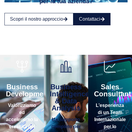
per la tua azienda?
Scopri il nostro approccio
Contattaci
Business
Business
Sales
Development
Intelligence
Consultant
& Data
Valorizziamo
L’esperienza
Analysis
ed
di un Team
acceleriamo la
Un supporto
Internazionale
crescita del
completo per
per lo