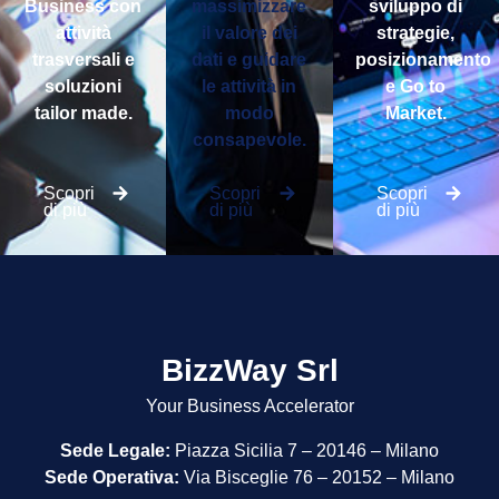
Business con
massimizzare
sviluppo di
attività
il valore dei
strategie,
trasversali e
dati e guidare
posizionamento
soluzioni
le attività in
e Go to
tailor made.
modo
Market.
consapevole.
Scopri
Scopri
Scopri
di più
di più
di più
BizzWay Srl
Your Business Accelerator
Sede Legale:
Piazza Sicilia 7 – 20146 – Milano
Sede Operativa:
Via Bisceglie 76 – 20152 – Milano