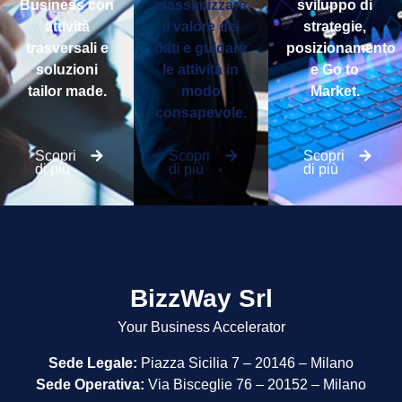
Business con
massimizzare
sviluppo di
attività
il valore dei
strategie,
trasversali e
dati e guidare
posizionamento
soluzioni
le attività in
e Go to
tailor made.
modo
Market.
consapevole.
Scopri
Scopri
Scopri
di più
di più
di più
BizzWay Srl
Your Business Accelerator
Sede Legale:
Piazza Sicilia 7 – 20146 – Milano
Sede Operativa:
Via Bisceglie 76 – 20152 – Milano