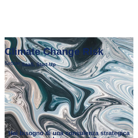
Climate Change Risk
Settore:
SaaS
,
Start-Up
Hai bisogno di una consulenza strategica