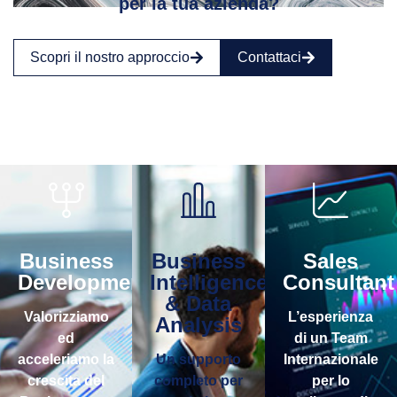
per la tua azienda?
Scopri il nostro approccio
Contattaci
Business
Business
Sales
Development
Intelligence
Consultant
& Data
Valorizziamo
L’esperienza
Analysis
ed
di un Team
acceleriamo la
Un supporto
Internazionale
crescita del
completo per
per lo