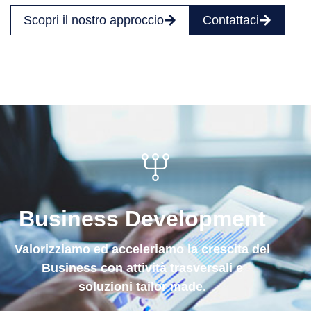
Scopri il nostro approccio
Contattaci
Business Development
Valorizziamo ed acceleriamo la crescita del
Business con attività trasversali e
soluzioni tailor made.