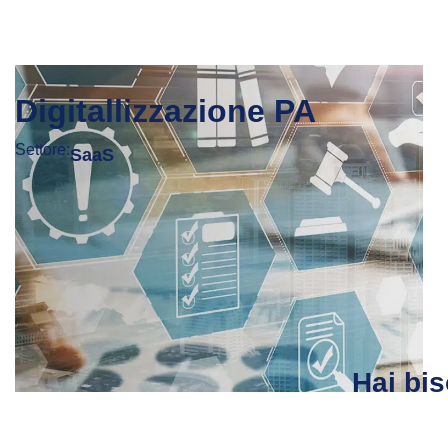
Digitallizzazione PA
Settore:
SaaS
Hai bis