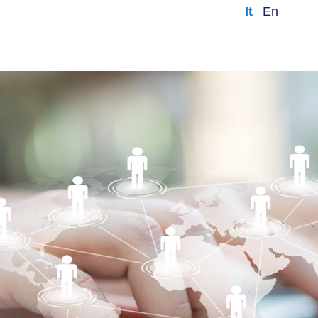
it
en