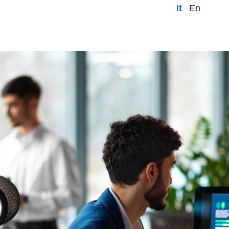
it
en