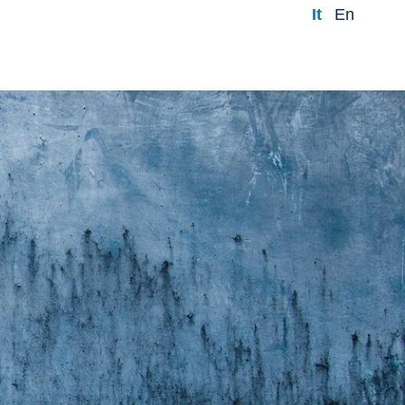
it
en