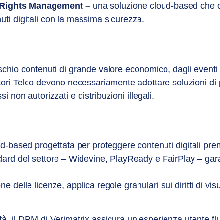
l Rights Management –
una soluzione cloud-based che c
nuti digitali con la massima sicurezza.
schio contenuti di grande valore economico, dagli eventi l
ori Telco devono necessariamente adottare soluzioni di 
on autorizzati e distribuzioni illegali.
based progettata per proteggere contenuti digitali premiu
tandard del settore – Widevine, PlayReady e FairPlay – ga
ne delle licenze, applica regole granulari sui diritti di 
bilità, il DRM di Verimatrix assicura un’esperienza utente